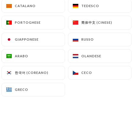
CATALANO
CATALANO
TEDESCO
TEDESCO
简体中文 (CINESE)
简体中文 (CINESE)
PORTOGHESE
PORTOGHESE
GIAPPONESE
GIAPPONESE
RUSSO
RUSSO
ARABO
ARABO
OLANDESE
OLANDESE
한국어 (COREANO)
한국어 (COREANO)
CECO
CECO
GRECO
GRECO