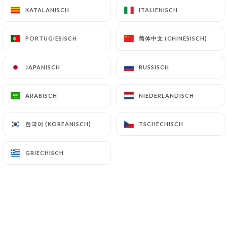
KATALANISCH
KATALANISCH
ITALIENISCH
ITALIENISCH
简体中文 (CHINESISCH)
简体中文 (CHINESISCH)
PORTUGIESISCH
PORTUGIESISCH
JAPANISCH
JAPANISCH
RUSSISCH
RUSSISCH
ARABISCH
ARABISCH
NIEDERLÄNDISCH
NIEDERLÄNDISCH
한국어 (KOREANISCH)
한국어 (KOREANISCH)
TSCHECHISCH
TSCHECHISCH
GRIECHISCH
GRIECHISCH