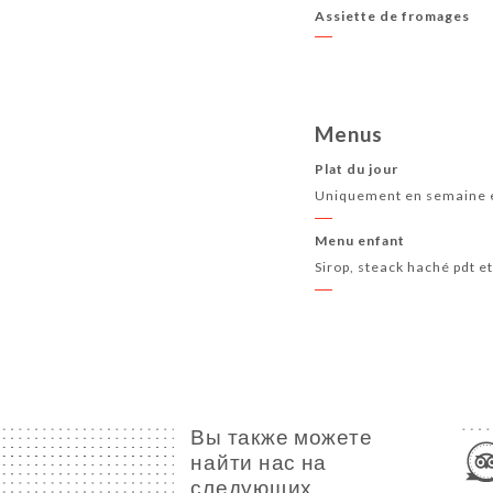
Assiette de fromages
Menus
Plat du jour
Uniquement en semaine e
Menu enfant
Sirop, steack haché pdt e
Вы также можете
найти нас на
следующих