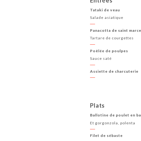
Entrées
Tataki de veau
Salade asiatique
Panacotta de saint marce
Tartare de courgettes
Poêlée de poulpes
Sauce saté
Assiette de charcuterie
Plats
Ballotine de poulet en b
Et gorgonzola, polenta
Filet de sébaste