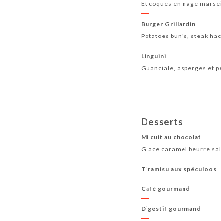
Et coques en nage marsei
Burger Grillardin
Potatoes bun's, steak ha
Linguini
Guanciale, asperges et pe
Desserts
Mi cuit au chocolat
Glace caramel beurre sa
Tiramisu aux spéculoos
Café gourmand
Digestif gourmand