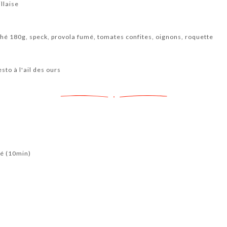
llaise
ché 180g, speck, provola fumé, tomates confites, oignons, roquette
sto à l'ail des ours
lé (10min)